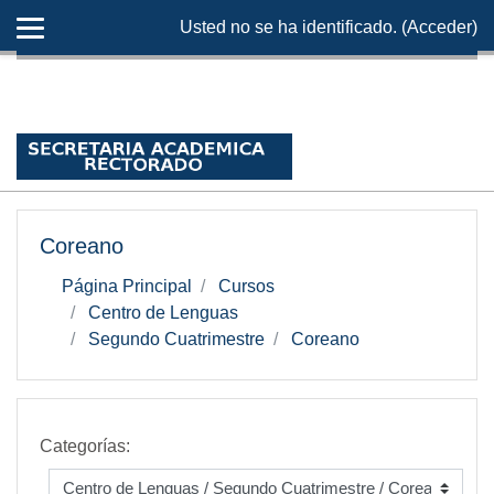
Usted no se ha identificado. (
Acceder
)
Salta al contenido principal
Coreano
Página Principal
Cursos
Centro de Lenguas
Segundo Cuatrimestre
Coreano
Categorías: