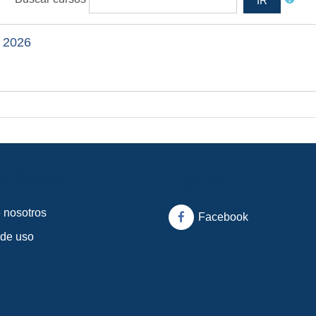
IR
- 2026
s rápidos
Síganos
 nosotros
Facebook
 de uso