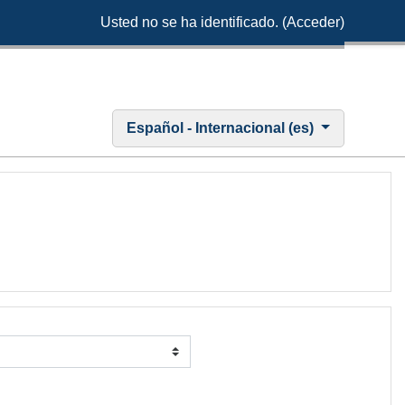
Usted no se ha identificado. (
Acceder
)
Español - Internacional ‎(es)‎